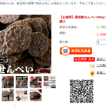
包装のため、配送時の衝撃で割れが生じる場合がございます。予めご了承ください
【お徳用】黒胡麻せんべい400g
請け
1,78
希望小売価格:
価格:
1,09
購入数:
返品に
この商
友達に