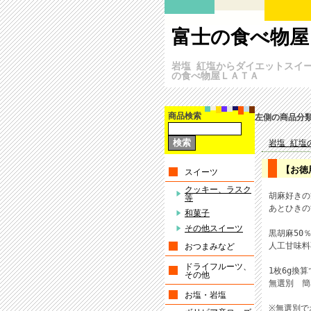
富士の食べ物屋
岩塩 紅塩からダイエットスイ
の食べ物屋ＬＡＴＡ
商品検索
左側の商品分
岩塩 紅塩
【お徳
スイーツ
クッキー、ラスク
胡麻好きの
等
あとひきの
和菓子
その他スイーツ
黒胡麻50
人工甘味料
おつまみなど
ドライフルーツ、
1枚6g換算
その他
無選別 簡
お塩・岩塩
※無選別で