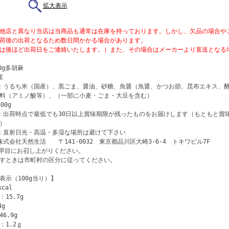
拡大表示
他店と異なり当店は当商品も通常は在庫を持っております。しかし、欠品の場合や
荷後の出荷となるため数日間かかる場合があります。
は後ほど出荷日をご連絡いたします。）また、その場合はメーカーより直送となる
0g多胡麻
菓
：うるち米（国産）、黒ごま、醤油、砂糖、魚醤（魚醤、かつお節、昆布エキス、酵
料（アミノ酸等）、（一部に小麦・ごま・大豆を含む）
00g
：出荷時点で最低でも30日以上賞味期限が残ったものをお届けします（もともと賞
）
：直射日光・高温・多湿な場所は避けて下さい
株式会社天然生活 〒141-0032 東京都品川区大崎3-6-4 トキワビル7F
早目にお召し上がりください。
すときは市町村の区分に従ってください。
表示（100g当り）】
cal
15.7g
4g
6.9g
：1.2ｇ