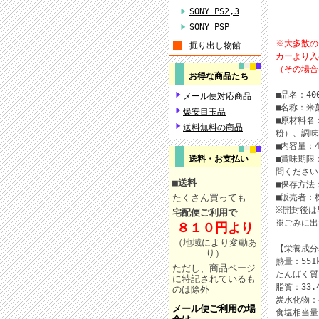
SONY PS2,3
SONY PSP
※大多数の
掘り出し物館
カーより入
（その場合
お得な商品たち
■品名：40
メール便対応商品
■名称：米
爆安目玉品
■原材料名
送料無料の商品
粉）、調味
■内容量：4
送料・お支払い
■賞味期限
問ください
■
送料
■保存方法
たくさん買っても
■販売者：
※開封後は
宅配便ご利用で
※ごみに出
８１０円より
（地域により変動あ
【栄養成分
り
）
熱量：551k
ただし、商品ページ
たんぱく質：
に特記されているも
脂質：33.
のは除外
炭水化物：4
メール便ご利用の場
食塩相当量