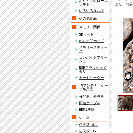
ボリビア産ローズ
ソルト
また、簡易
いろいろなお塩
その他食品
メモリー関係
SDカード
microSDカード
メモリースティッ
ク
コンパクトフラッ
シュ
USBフラッシュメ
モリ
カードリーダー
TVアンテナ、ケー
ブル用品
分配器、分波器
同軸ケーブル
HDMI機器
ゲーム
任天堂 Wii
任天堂 DS