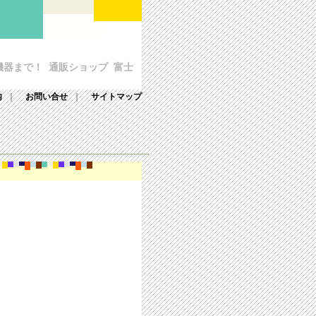
器まで！ 通販ショップ 富士
内
｜
お問い合せ
｜
サイトマップ