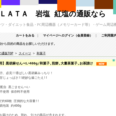
ＬＡＴＡ 岩塩 紅塩の通販なら
ーツ・ダイエット食品・PC周辺機器（メモリーカード等）・ゲーム周辺機
カートをみる
｜
マイページへログイン（会員登録）
｜
ご利用案
類から目的の商品をお探しいただけます。
の通販TOP
>
スイーツ
>
和菓子
用】黒胡麻せんべい400g/和菓子,煎餅,大量茶菓子,お茶請け
方、必見!!香ばしい黒胡麻みっちり！
甘じょっぱさ!!絶妙な歯ごたえ!!
％配合 黒ごませんべい
不使用 保存料不使用
で約60枚 圧倒的な大容量!!
易包装 約400g
お届けのため、割れ、欠けの商品が含まれます。