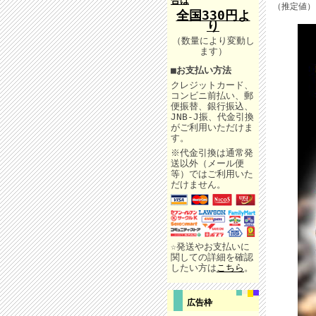
合は
（推定値）
全国330円よ
り
（数量により変動し
ます）
■
お支払い方法
クレジットカード、
コンビニ前払い、郵
便振替、銀行振込、
JNB-J振、代金引換
がご利用いただけま
す。
※代金引換は通常発
送以外（メール便
等）ではご利用いた
だけません。
☆発送やお支払いに
関しての詳細を確認
したい方は
こちら
。
広告枠