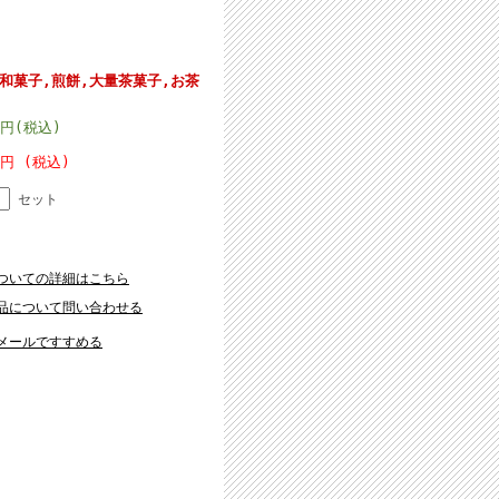
。
/和菓子,煎餅,大量茶菓子,お茶
2円(税込)
0円 (税込)
セット
ついての詳細はこちら
品について問い合わせる
メールですすめる