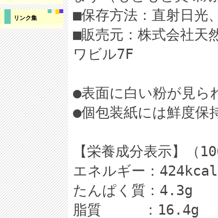
■保存方法：直射日光
リンク集
■販売元：株式会社天然
ワビル7F
●表面に白い粉が見ら
●個包装紙には鮮度保
【栄養成分表示】（10
エネルギー：424kcal
たんぱく質：4.3g
脂質 ：16.4g