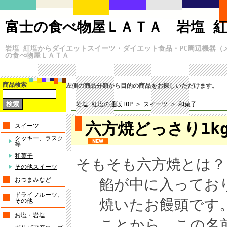
富士の食べ物屋ＬＡＴＡ 岩塩 
岩塩 紅塩からダイエットスイーツ・ダイエット食品・PC周辺機器（
の食べ物屋ＬＡＴＡ
商品検索
左側の商品分類から目的の商品をお探しいただけます。
岩塩 紅塩の通販TOP
>
スイーツ
>
和菓子
六方焼どっさり1k
スイーツ
クッキー、ラスク
等
和菓子
そもそも六方焼とは？
その他スイーツ
餡が中に入っており
おつまみなど
ドライフルーツ、
焼いたお饅頭です。
その他
お塩・岩塩
ことから、この名前