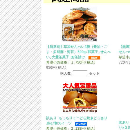
【無選別】草加せんべい4種（醤油・ご
【無選
ま・多胡麻・海苔）500g/和菓子,せんべ
せんべ
い,大量茶菓子,お茶請け
希望小売
希望小売価格: 1,750円(税込)
720円
950円(税込)
購入数
セット
訳あり もっちりミニどら焼きどっさり
訳あり
1kg/和スイーツ
り×３
希望小売価格: 2,138円(税込)