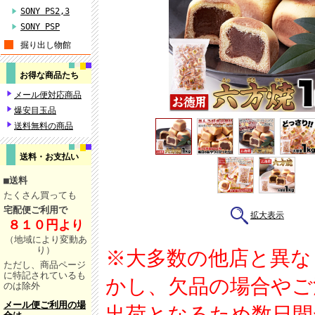
SONY PS2,3
SONY PSP
掘り出し物館
お得な商品たち
メール便対応商品
爆安目玉品
送料無料の商品
送料・お支払い
■
送料
たくさん買っても
宅配便ご利用で
拡大表示
８１０円より
（地域により変動あ
り
）
※大多数の他店と異な
ただし、商品ページ
に特記されているも
かし、欠品の場合やご
のは除外
メール便ご利用の場
出荷となるため数日間