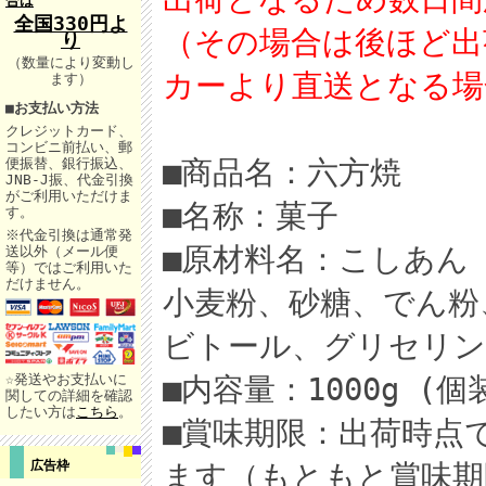
合は
全国330円よ
（その場合は後ほど出
り
（数量により変動し
カーより直送となる場
ます）
■
お支払い方法
クレジットカード、
コンビニ前払い、郵
■商品名：六方焼
便振替、銀行振込、
JNB-J振、代金引換
がご利用いただけま
■名称：菓子
す。
※代金引換は通常発
■原材料名：こしあん
送以外（メール便
等）ではご利用いた
だけません。
小麦粉、砂糖、でん粉
ビトール、グリセリン
☆発送やお支払いに
■内容量：1000g (
関しての詳細を確認
したい方は
こちら
。
■賞味期限：出荷時点
広告枠
ます（もともと賞味期