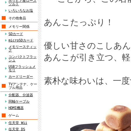
ボリビア産ローズ
ソルト
いろいろなお塩
その他食品
あんこたっぷり！
メモリー関係
SDカード
microSDカード
優しい甘さのこしあん
メモリースティッ
ク
あんこが引き立つ、軽
コンパクトフラッ
シュ
USBフラッシュメ
モリ
カードリーダー
素朴な味わいは、一度
TVアンテナ、ケー
ブル用品
分配器、分波器
同軸ケーブル
HDMI機器
ゲーム
任天堂 Wii
任天堂 DS